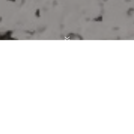
7
Das interaktive Audio-Urban Game
in Arnsberg, Schmallenberg,
Dringenberg, Warburg und Köln.